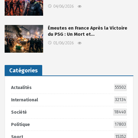
04/06/2026
Émeutes en France Après la Victoire
du PSG : Un Mort et…
01/06/2026
Catégories
55502
Actualités
32134
International
18440
Société
17803
Politique
15352
Sport