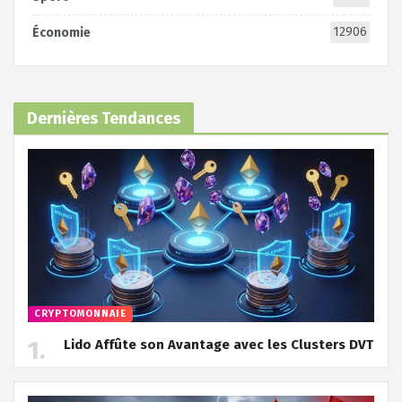
12906
Économie
Dernières Tendances
CRYPTOMONNAIE
Lido Affûte son Avantage avec les Clusters DVT