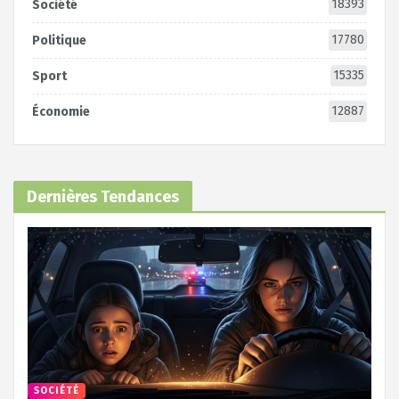
18393
Société
17780
Politique
15335
Sport
12887
Économie
Dernières Tendances
SOCIÉTÉ