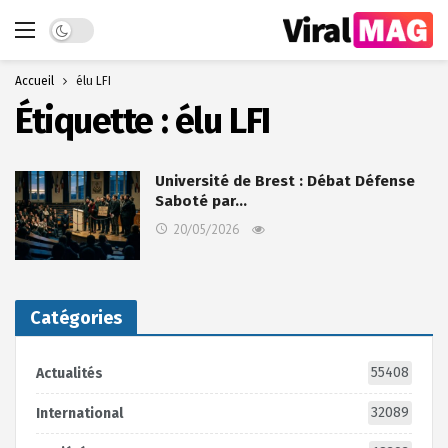
Dark mode
Accueil
élu LFI
Étiquette :
élu LFI
Université de Brest : Débat Défense
Saboté par…
20/05/2026
Catégories
55408
Actualités
32089
International