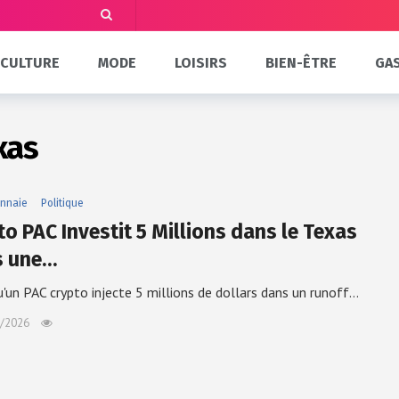
CULTURE
MODE
LOISIRS
BIEN-ÊTRE
GA
xas
nnaie
Politique
to PAC Investit 5 Millions dans le Texas
rs une…
u'un PAC crypto injecte 5 millions de dollars dans un runoff…
/2026