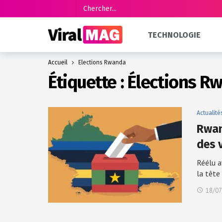
TECHNOLOGIE
Accueil
Élections Rwanda
Étiquette :
Élections R
Actualité
Rwan
des 
Réélu 
la tête
18/07