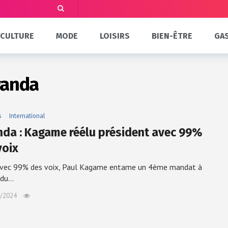
CULTURE
MODE
LOISIRS
BIEN-ÊTRE
GA
wanda
s
International
da : Kagame réélu président avec 99%
voix
avec 99% des voix, Paul Kagame entame un 4ème mandat à
 du…
/2024