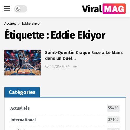
Dark mode
Accueil
Eddie Ekiyor
Étiquette :
Eddie Ekiyor
Saint-Quentin Craque Face à Le Mans
dans un Duel…
11/05/2026
Catégories
55430
Actualités
32102
International