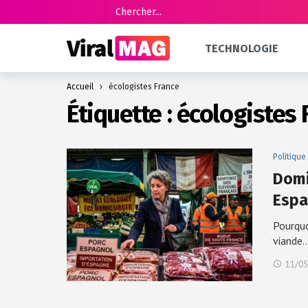
TECHNOLOGIE
Accueil
écologistes France
Étiquette :
écologistes 
Politique
Domi
Espa
Pourquo
viande
11/05