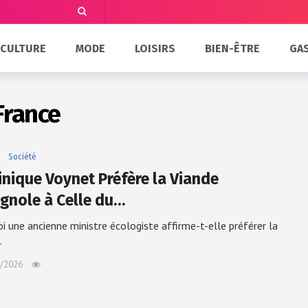
CULTURE
MODE
LOISIRS
BIEN-ÊTRE
GA
France
Société
nique Voynet Préfère la Viande
gnole à Celle du…
i une ancienne ministre écologiste affirme-t-elle préférer la
…
/2026