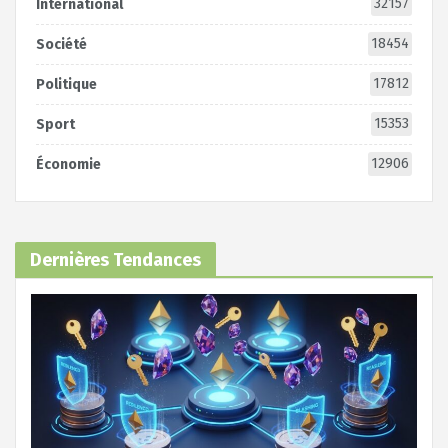
32157
International
18454
Société
17812
Politique
15353
Sport
12906
Économie
Dernières Tendances