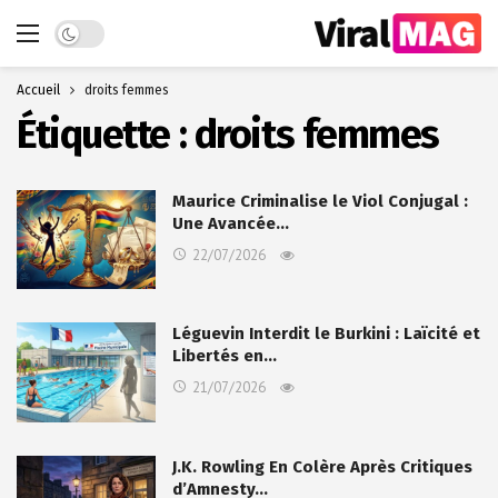
Dark mode
Accueil
droits femmes
Étiquette :
droits femmes
Maurice Criminalise le Viol Conjugal :
Une Avancée…
22/07/2026
Léguevin Interdit le Burkini : Laïcité et
Libertés en…
21/07/2026
J.K. Rowling En Colère Après Critiques
d’Amnesty…