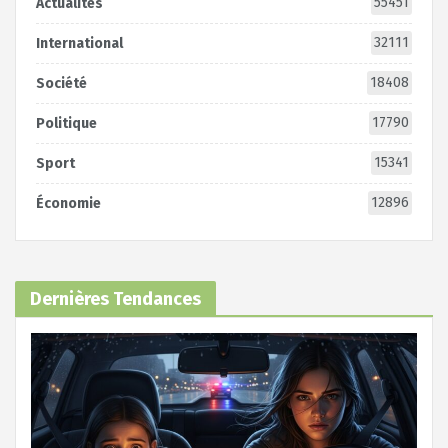
55451
Actualités
32111
International
18408
Société
17790
Politique
15341
Sport
12896
Économie
Dernières Tendances