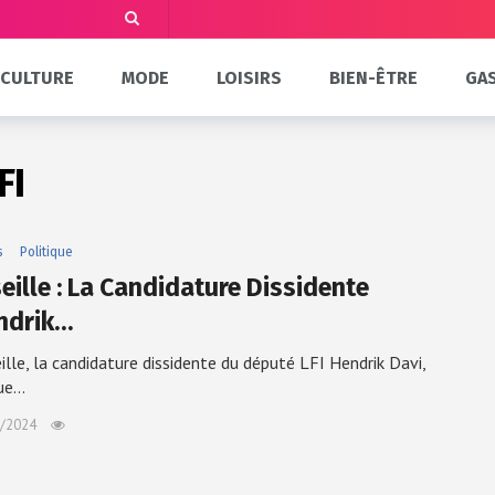
CULTURE
MODE
LOISIRS
BIEN-ÊTRE
GA
FI
s
Politique
eille : La Candidature Dissidente
ndrik…
ille, la candidature dissidente du député LFI Hendrik Davi,
ue…
/2024