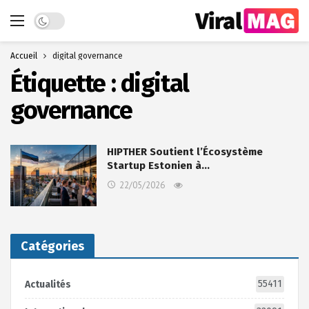
Dark mode
Accueil
digital governance
Étiquette :
digital
governance
HIPTHER Soutient l’Écosystème
Startup Estonien à…
22/05/2026
Catégories
55411
Actualités