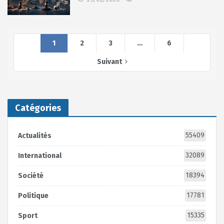
1
2
3
…
6
Suivant
Catégories
55409
Actualités
32089
International
18394
Société
17781
Politique
15335
Sport