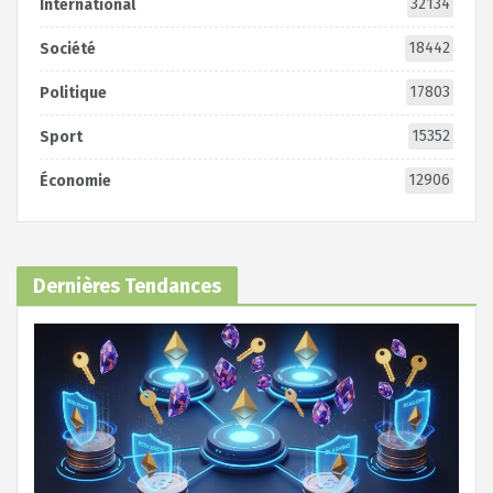
32134
International
18442
Société
17803
Politique
15352
Sport
12906
Économie
Dernières Tendances