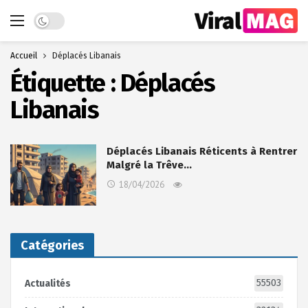
Dark mode
Accueil
Déplacés Libanais
Étiquette :
Déplacés
Libanais
Déplacés Libanais Réticents à Rentrer
Malgré la Trêve…
18/04/2026
Catégories
55503
Actualités