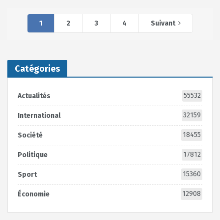
1
2
3
4
Suivant
Catégories
55532
Actualités
32159
International
18455
Société
17812
Politique
15360
Sport
12908
Économie