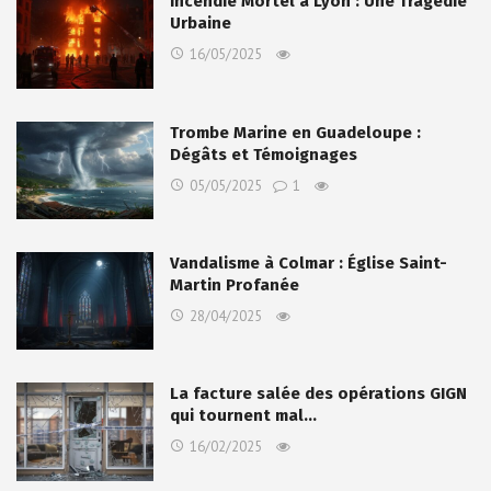
Incendie Mortel à Lyon : Une Tragédie
Urbaine
16/05/2025
Trombe Marine en Guadeloupe :
Dégâts et Témoignages
05/05/2025
1
Vandalisme à Colmar : Église Saint-
Martin Profanée
28/04/2025
La facture salée des opérations GIGN
qui tournent mal…
16/02/2025