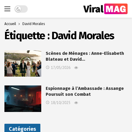
Dark mode
Accueil
David Morales
Étiquette :
David Morales
Scènes de Ménages : Anne-Elisabeth
Blateau et David…
17/05/2026
Espionnage à l’Ambassade : Assange
Poursuit son Combat
18/10/2025
Catégories