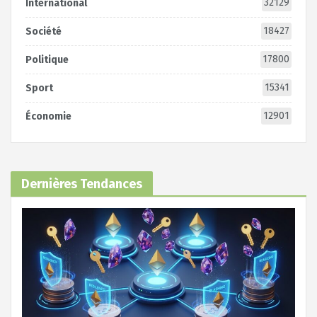
32129
International
18427
Société
17800
Politique
15341
Sport
12901
Économie
Dernières Tendances