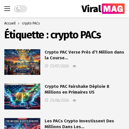
Dark mode
Accueil
crypto PACs
Étiquette :
crypto PACs
Crypto PAC Verse Près d’1 Million dans
la Course…
23/07/2026
Crypto PAC Fairshake Déploie 8
Millions en Primaires US
23/06/2026
Les PACs Crypto Investissent Des
Millions Dans Les…