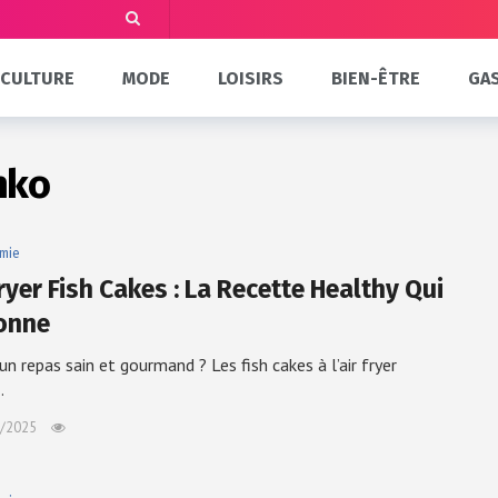
CULTURE
MODE
LOISIRS
BIEN-ÊTRE
GA
nko
mie
ryer Fish Cakes : La Recette Healthy Qui
onne
un repas sain et gourmand ? Les fish cakes à l’air fryer
…
/2025