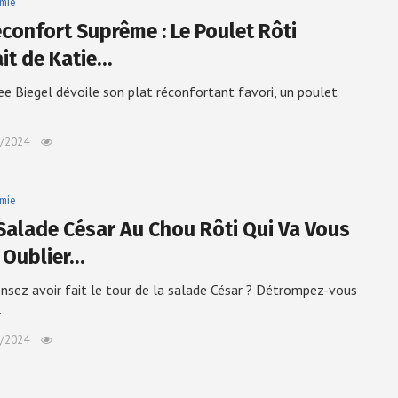
mie
éconfort Suprême : Le Poulet Rôti
ait de Katie…
ee Biegel dévoile son plat réconfortant favori, un poulet
/2024
mie
Salade César Au Chou Rôti Qui Va Vous
e Oublier…
nsez avoir fait le tour de la salade César ? Détrompez-vous
…
/2024