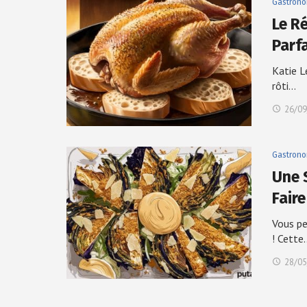
Gastrono
Le R
Parf
Katie L
rôti…
26/09
Gastrono
Une 
Fair
Vous pe
! Cette
28/05