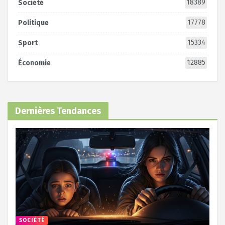
18389
Société
17778
Politique
15334
Sport
12885
Économie
Dernières Tendances
SOCIÉTÉ