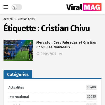
Dark mode
Accueil
Cristian Chivu
Étiquette :
Cristian Chivu
Mercato : Cesc Fabregas et Cristian
Chivu, les Nouveaux…
05/06/2025
Catégories
55400
Actualités
32085
International