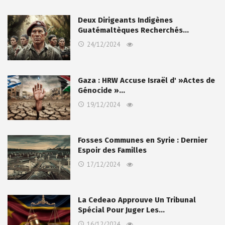
Deux Dirigeants Indigènes
Guatémaltèques Recherchés…
24/12/2024
Gaza : HRW Accuse Israël d' »Actes de
Génocide »…
19/12/2024
Fosses Communes en Syrie : Dernier
Espoir des Familles
17/12/2024
La Cedeao Approuve Un Tribunal
Spécial Pour Juger Les…
16/12/2024