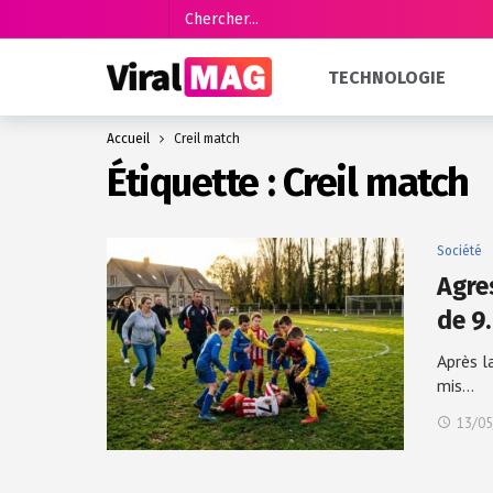
TECHNOLOGIE
Accueil
Creil match
Étiquette :
Creil match
Société
Agre
de 9
Après l
mis…
13/05