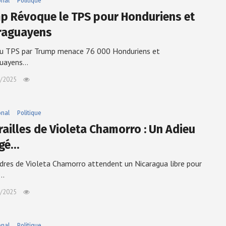
onal
Politique
p Révoque le TPS pour Honduriens et
raguayens
du TPS par Trump menace 76 000 Honduriens et
guayens…
/2025
onal
Politique
railles de Violeta Chamorro : Un Adieu
gé…
dres de Violeta Chamorro attendent un Nicaragua libre pour
r…
/2025
onal
Politique