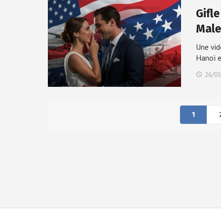
Gifle
Mal
Une vid
Hanoï 
26/05
1