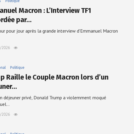
s
Politique
nuel Macron : L’Interview TF1
rdée par…
our pour jour après la grande interview d'Emmanuel Macron
/2026
onal
Politique
p Raille le Couple Macron lors d’un
uner…
un déjeuner privé, Donald Trump a violemment moqué
uel…
/2026