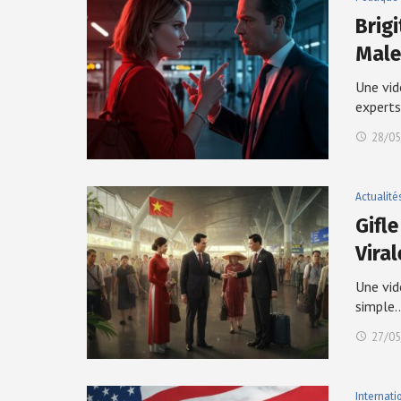
Brig
Male
Une vid
expert
28/05
Actualité
Gifle
Viral
Une vid
simple
27/05
Internati