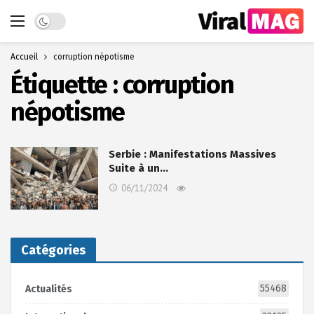
Dark mode
Accueil
corruption népotisme
Étiquette :
corruption
népotisme
Serbie : Manifestations Massives
Suite à un…
06/11/2024
Catégories
55468
Actualités