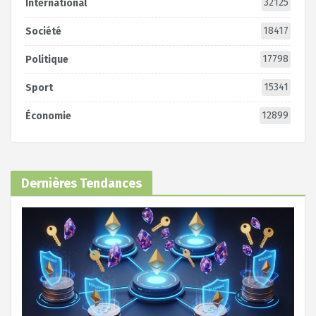
32125
International
18417
Société
17798
Politique
15341
Sport
12899
Économie
Dernières Tendances