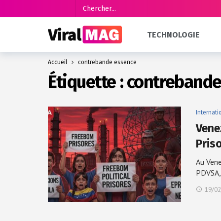
TECHNOLOGIE
Accueil
contrebande essence
Étiquette :
contrebande
Internati
Vene
Pris
Au Vene
PDVSA
19/02