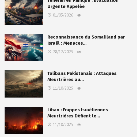
Téhéran en Panique : Évacuation
Urgente Appelée
01/03/2026
Reconnaissance du Somaliland par
Israël : Menaces…
28/12/2025
Talibans Pakistanais : Attaques
Meurtrières au…
11/10/2025
Liban : Frappes Israéliennes
Meurtrières Défient le…
11/10/2025