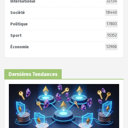
32134
International
18440
Société
17803
Politique
15352
Sport
12906
Économie
Dernières Tendances