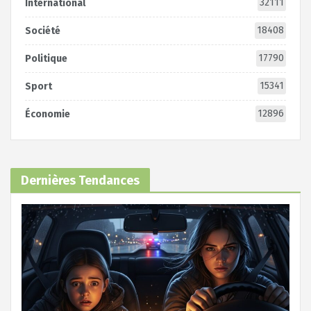
32111
International
18408
Société
17790
Politique
15341
Sport
12896
Économie
Dernières Tendances