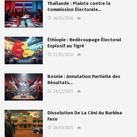
Thaïlande : Plainte contre la
Commission Électorale…
26/02/2026
Éthiopie : Redécoupage Électoral
Explosif au Tigré
23/02/2026
Bosnie : Annulation Partielle des
Résultats…
24/12/2025
Dissolution De La Céni Au Burkina
Faso
28/10/2025