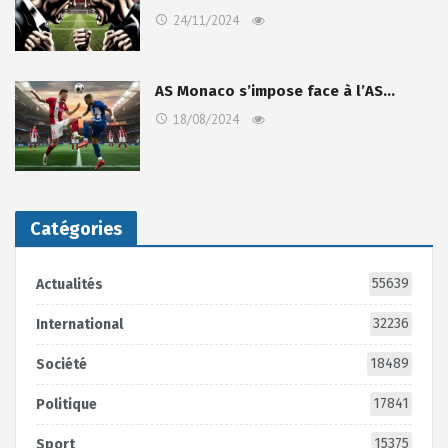
24/11/2024
AS Monaco s’impose face à l’AS…
18/08/2024
Catégories
55639
Actualités
32236
International
18489
Société
17841
Politique
15375
Sport