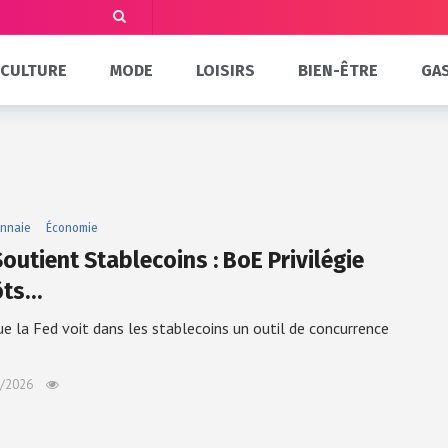
CULTURE
MODE
LOISIRS
BIEN-ÊTRE
GA
nnaie
Économie
outient Stablecoins : BoE Privilégie
ôts…
ue la Fed voit dans les stablecoins un outil de concurrence
/2026