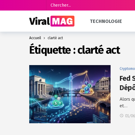
TECHNOLOGIE
Accueil
clarté act
Étiquette :
clarté act
Cryptomo
Fed S
Dép
Alors q
et…
01/06