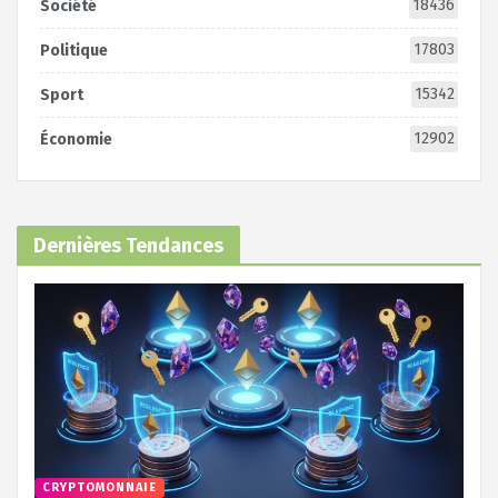
18436
Société
17803
Politique
15342
Sport
12902
Économie
Dernières Tendances
CRYPTOMONNAIE