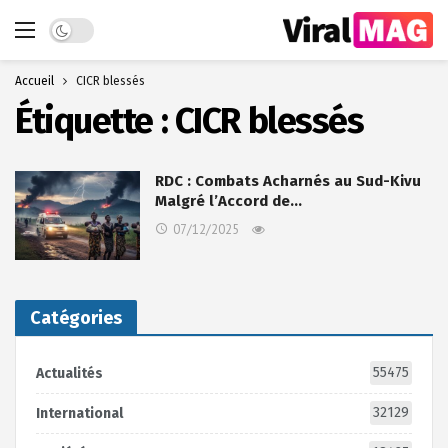
Dark mode
Accueil
CICR blessés
Étiquette :
CICR blessés
RDC : Combats Acharnés au Sud-Kivu
Malgré l’Accord de…
07/12/2025
Catégories
55475
Actualités
32129
International