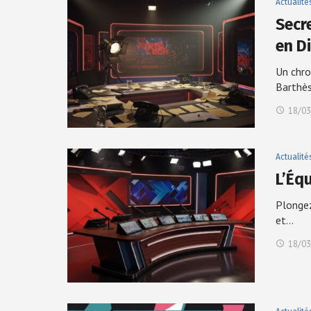
Actualité
Secr
en Di
Un chro
Barthè
18/03
Actualité
L’Éq
Plongez
et…
18/03