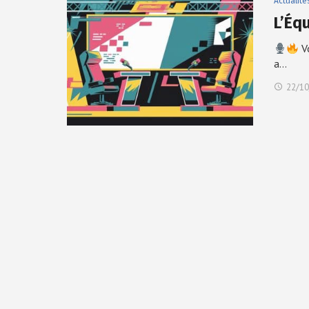
Actualité
L’Éq
Vo
a…
22/10