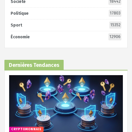
18442
Société
17803
Politique
15352
Sport
12906
Économie
Dernières Tendances
CRYPTOMONNAIE