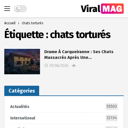
Dark mode
Accueil
chats torturés
Étiquette :
chats torturés
Drame À Carqueiranne : Ses Chats
Massacrés Après Une…
03/06/2026
Catégories
55503
Actualités
32134
International