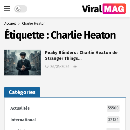
Dark mode
Accueil
Charlie Heaton
Étiquette :
Charlie Heaton
Peaky Blinders : Charlie Heaton de
Stranger Things…
26/05/2026
Catégories
55500
Actualités
32134
International