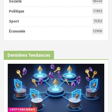
18440
Société
17803
Politique
15352
Sport
12906
Économie
Dernières Tendances
CRYPTOMONNAIE