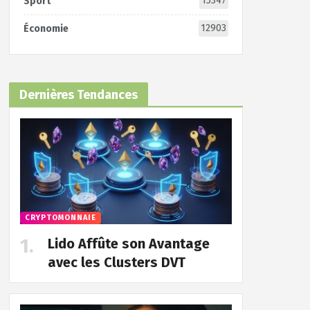
15347
Sport
12903
Économie
Dernières Tendances
CRYPTOMONNAIE
Lido Affûte son Avantage
avec les Clusters DVT