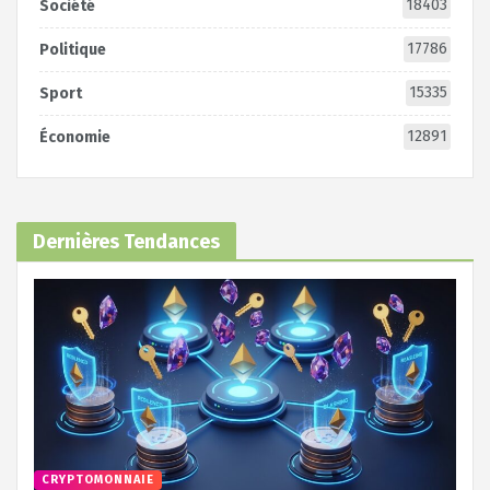
18403
Société
17786
Politique
15335
Sport
12891
Économie
Dernières Tendances
CRYPTOMONNAIE