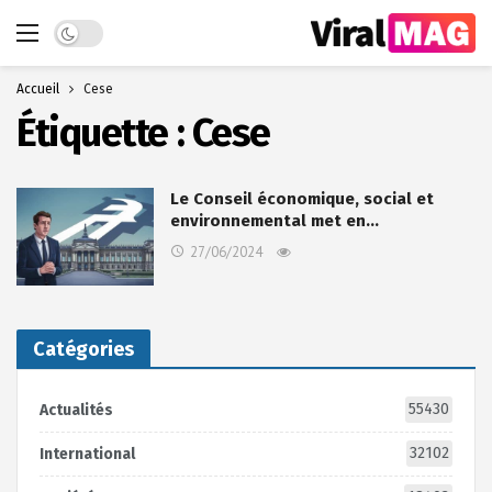
Dark mode
Accueil
Cese
Étiquette :
Cese
Le Conseil économique, social et
environnemental met en…
27/06/2024
Catégories
55430
Actualités
32102
International