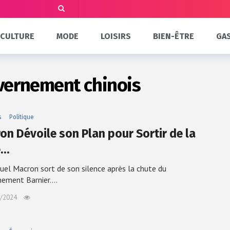
CULTURE
MODE
LOISIRS
BIEN-ÊTRE
GA
vernement chinois
s
Politique
on Dévoile son Plan pour Sortir de la
e…
l Macron sort de son silence après la chute du
nement Barnier.…
/2024