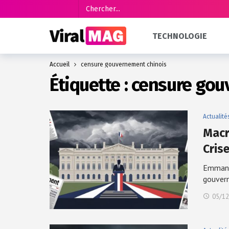
TECHNOLOGIE
Accueil
censure gouvernement chinois
Étiquette :
censure gou
Actualité
Macr
Cris
Emmanue
gouver
05/12