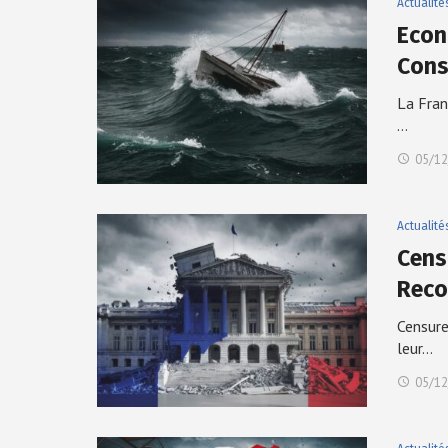
Actualité
Econo
Cons
La Fran
…
05/12
Actualité
Censu
Reco
Censure
leur…
05/12