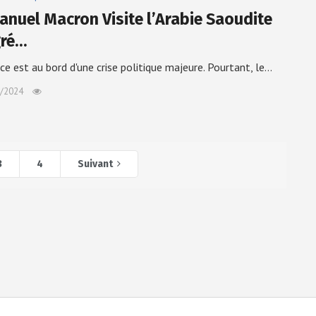
nuel Macron Visite l’Arabie Saoudite
ré…
ce est au bord d'une crise politique majeure. Pourtant, le…
/2024
3
4
Suivant