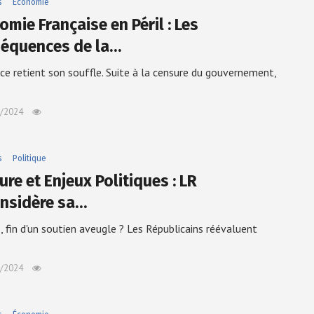
s
Économie
mie Française en Péril : Les
équences de la…
ce retient son souffle. Suite à la censure du gouvernement,
/2024
s
Politique
re et Enjeux Politiques : LR
nsidère sa…
, fin d'un soutien aveugle ? Les Républicains réévaluent
/2024