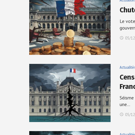
Actualité
Chut
Le vote
gouver
05/12
Actualité
Cens
Fran
Séisme 
une…
05/12
Actualité