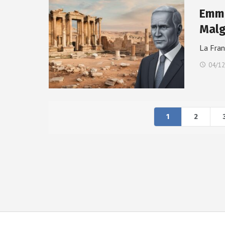
Emma
Malg
La Fran
04/12
1
2