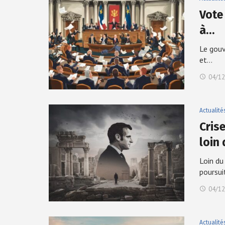
Vote
à…
Le gouv
et…
04/12
Actualité
Cris
loin
Loin du
poursu
04/12
Actualité