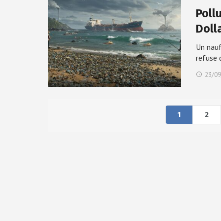
Pollu
Doll
Un nauf
refuse
23/09
1
2