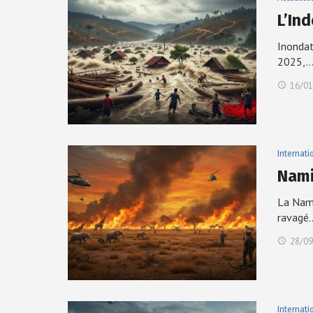
L’In
Inondat
2025,
16/01
Internati
Nami
La Nami
ravagé
28/09
Internati