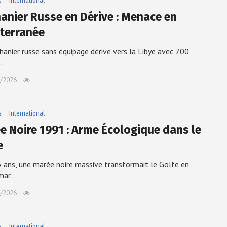
s
International
anier Russe en Dérive : Menace en
terranée
anier russe sans équipage dérive vers la Libye avec 700
…
/2026
s
International
e Noire 1991 : Arme Écologique dans le
e
35 ans, une marée noire massive transformait le Golfe en
mar…
/2026
s
International