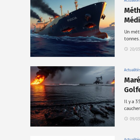
Actualité
Méth
Médi
Un méth
tonnes
20/03
Actualité
Maré
Golf
Il y a 
cauche
09/03
Actualité