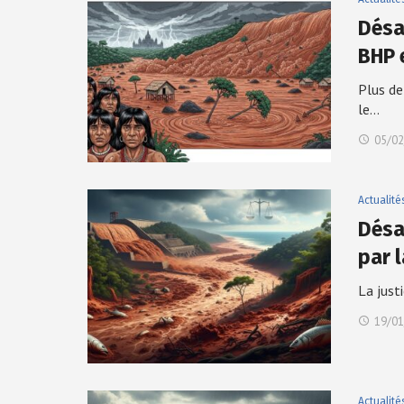
Désa
BHP 
Plus de
le…
05/02
Actualité
Désa
par 
La just
19/01
Actualité