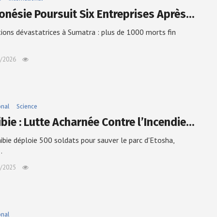
donésie Poursuit Six Entreprises Après…
ions dévastatrices à Sumatra : plus de 1000 morts fin
…
/2026
onal
Science
bie : Lutte Acharnée Contre l’Incendie…
bie déploie 500 soldats pour sauver le parc d'Etosha,
…
/2025
onal