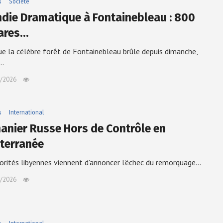
s
Société
ndie Dramatique à Fontainebleau : 800
ares…
ue la célèbre forêt de Fontainebleau brûle depuis dimanche,
e…
/2026
s
International
anier Russe Hors de Contrôle en
terranée
orités libyennes viennent d'annoncer l'échec du remorquage…
/2026