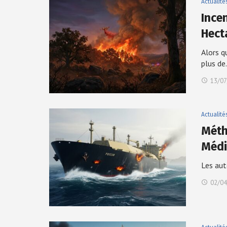
Actualité
Ince
Hect
Alors q
plus d
13/07
Actualité
Méth
Médi
Les aut
02/04