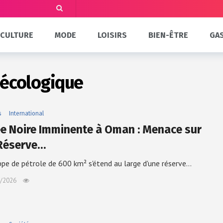
CULTURE
MODE
LOISIRS
BIEN-ÊTRE
GA
 écologique
s
International
e Noire Imminente à Oman : Menace sur
Réserve…
pe de pétrole de 600 km² s'étend au large d'une réserve…
/2026