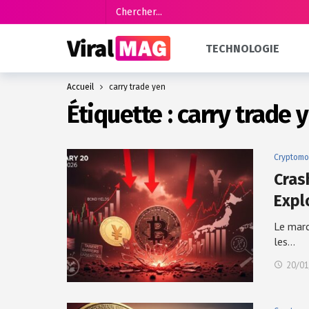
TECHNOLOGIE
Accueil
carry trade yen
Étiquette :
carry trade 
Cryptomo
Cras
Expl
Le marc
les…
20/01