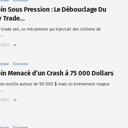
nnaie
Économie
oin Sous Pression : Le Débouclage Du
y Trade…
y trade yen, ce mécanisme qui injectait des trillions de
té…
/2025
nnaie
Économie
oin Menacé d’un Crash à 75 000 Dollars
oin oscille autour de 90 000 $ mais un événement majeur
t…
/2025
nnaie
Économie