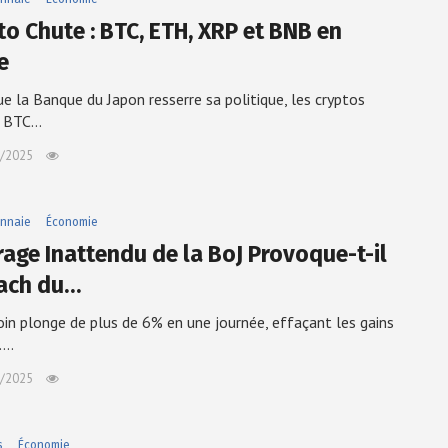
to Chute : BTC, ETH, XRP et BNB en
e
ue la Banque du Japon resserre sa politique, les cryptos
 BTC…
/2025
nnaie
Économie
rage Inattendu de la BoJ Provoque-t-il
rach du…
oin plonge de plus de 6% en une journée, effaçant les gains
.…
/2025
s
Économie