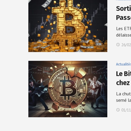
Sort
Passe
Les ETF
délaiss
26/02
Actualité
Le B
chez
La chut
semé l
01/11