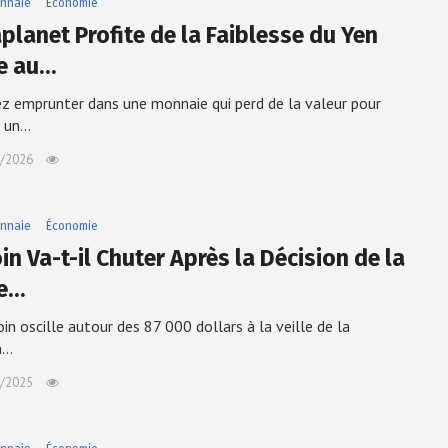
nnaie
Économie
planet Profite de la Faiblesse du Yen
e au…
z emprunter dans une monnaie qui perd de la valeur pour
r un…
/2026
nnaie
Économie
in Va-t-il Chuter Après la Décision de la
le…
oin oscille autour des 87 000 dollars à la veille de la
n…
/2025