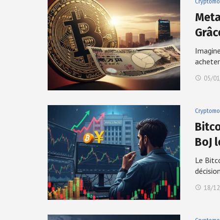
Cryptomo
Meta
Grâc
Imagine
achete
05/01
Cryptomo
Bitco
BoJ 
Le Bitc
décisio
18/12