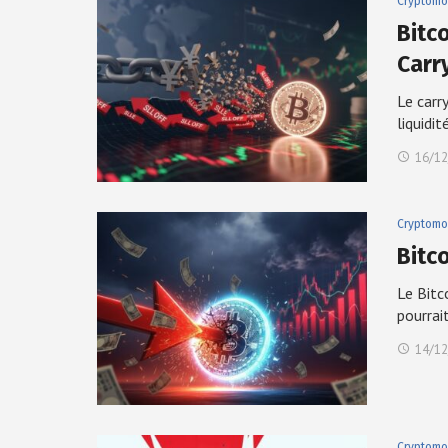
Cryptomo
Bitc
Carr
Le carr
liquidi
16/12
Cryptomo
Bitc
Le Bitc
pourrai
14/12
Cryptomo