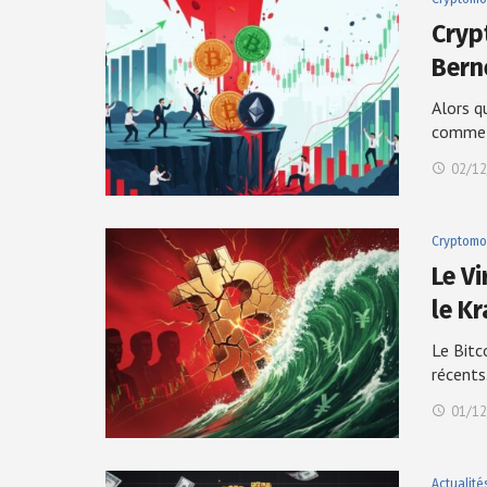
Cryp
Bern
Alors q
comme
02/12
Cryptomo
Le Vi
le K
Le Bitc
récents
01/12
Actualité