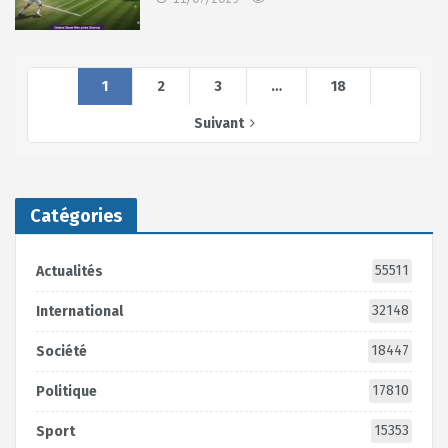
1
2
3
…
18
Suivant
Catégories
55511
Actualités
32148
International
18447
Société
17810
Politique
15353
Sport