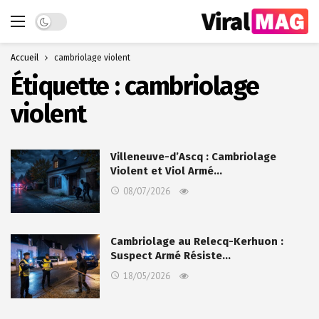
Dark mode
Accueil
cambriolage violent
Étiquette :
cambriolage
violent
Villeneuve-d’Ascq : Cambriolage
Violent et Viol Armé…
08/07/2026
Cambriolage au Relecq-Kerhuon :
Suspect Armé Résiste…
18/05/2026