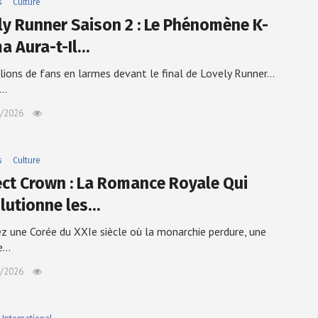
s
Culture
ly Runner Saison 2 : Le Phénomène K-
a Aura-t-Il…
lions de fans en larmes devant le final de Lovely Runner...
e…
/2026
s
Culture
ect Crown : La Romance Royale Qui
lutionne les…
z une Corée du XXIe siècle où la monarchie perdure, une
re…
/2026