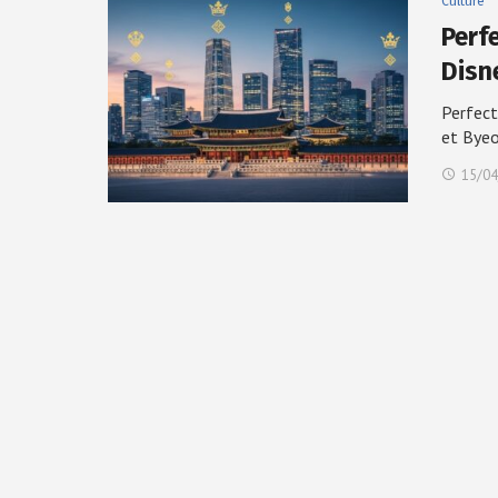
Culture
Perfe
Disn
Perfect
et Bye
15/04