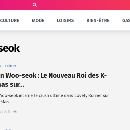
CULTURE
MODE
LOISIRS
BIEN-ÊTRE
GA
seok
s
Culture
n Woo-seok : Le Nouveau Roi des K-
as sur…
oo-seok incarne le crush ultime dans Lovely Runner sur
. Mais…
/2026