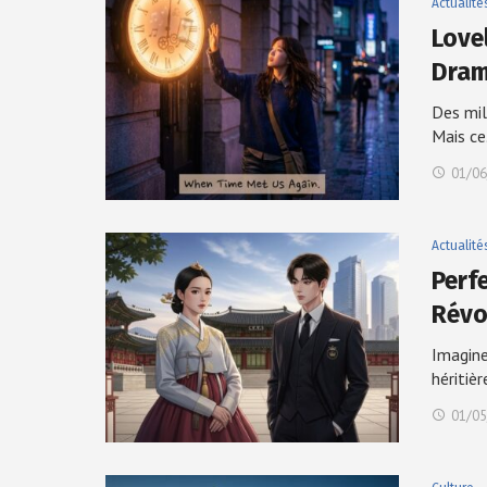
Actualité
Love
Dram
Des mil
Mais c
01/06
Actualité
Perf
Révo
Imagine
héritiè
01/05