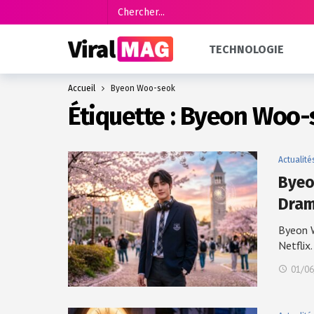
TECHNOLOGIE
Accueil
Byeon Woo-seok
Étiquette :
Byeon Woo-
Actualité
Byeo
Dram
Byeon W
Netflix
01/06