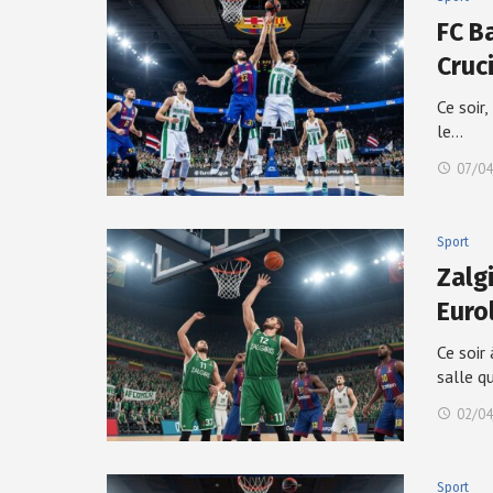
FC B
Cruc
Ce soir
le…
07/04
Sport
Zalg
Euro
Ce soir
salle q
02/04
Sport