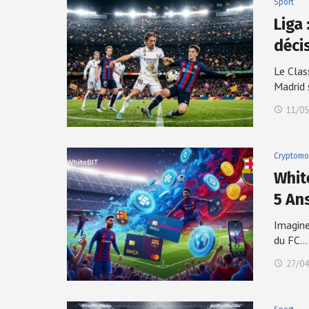
Sport
Liga 
déci
Le Clas
Madrid
11/05
Cryptomo
Whit
5 An
Imagine
du FC…
27/04