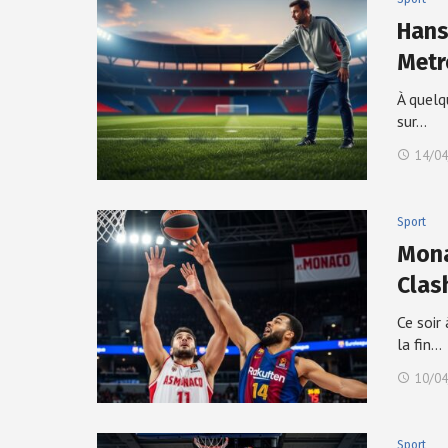
Hansi
Metr
À quelq
sur…
14/04
Sport
Mona
Clas
Ce soir
la fin…
10/04
Sport