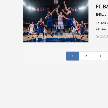
FC B
en…
Ce soir
dans…
27/03
1
2
3