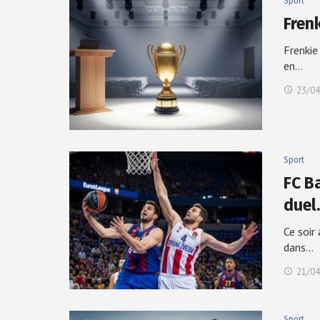
Sport
Fren
Frenkie
en…
23/04
Sport
FC Ba
duel
Ce soir
dans…
21/04
Sport