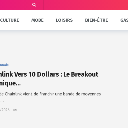
CULTURE
MODE
LOISIRS
BIEN-ÊTRE
GA
nnaie
link Vers 10 Dollars : Le Breakout
nique…
 de Chainlink vient de franchir une bande de moyennes
s…
/2026