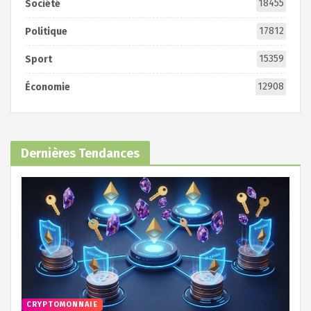
18455
Société
17812
Politique
15359
Sport
12908
Économie
Dernières Tendances
CRYPTOMONNAIE