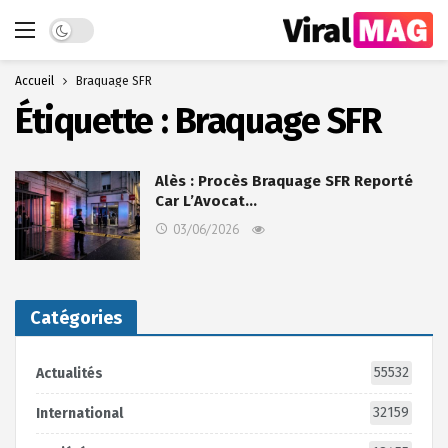
Dark mode
Accueil
Braquage SFR
Étiquette :
Braquage SFR
Alès : Procès Braquage SFR Reporté
Car L’Avocat…
03/06/2026
Catégories
55532
Actualités
32159
International