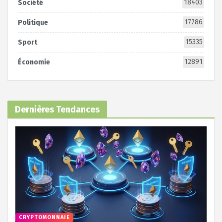
18403
Société
17786
Politique
15335
Sport
12891
Économie
Dernières Tendances
CRYPTOMONNAIE