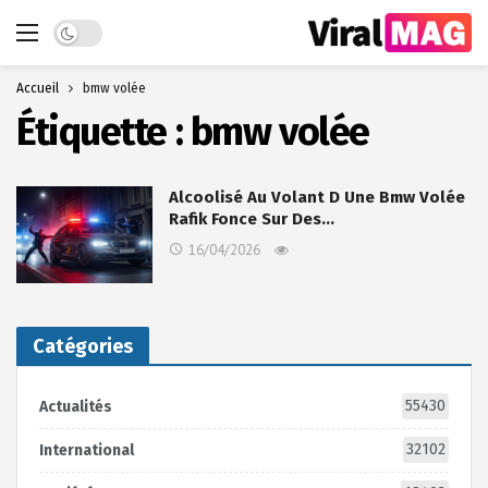
Dark mode
Accueil
bmw volée
Étiquette :
bmw volée
Alcoolisé Au Volant D Une Bmw Volée
Rafik Fonce Sur Des…
16/04/2026
Catégories
55430
Actualités
32102
International