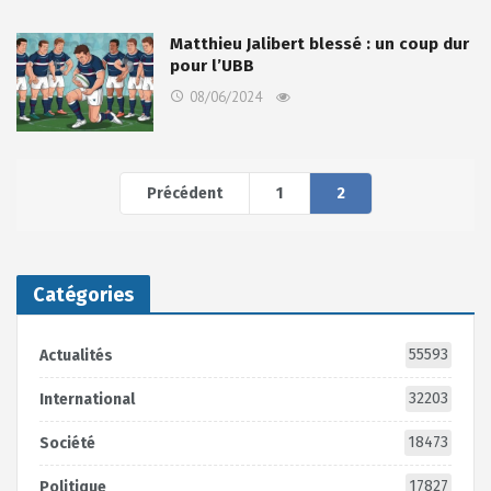
Matthieu Jalibert blessé : un coup dur
pour l’UBB
08/06/2024
Précédent
1
2
Catégories
55593
Actualités
32203
International
18473
Société
17827
Politique