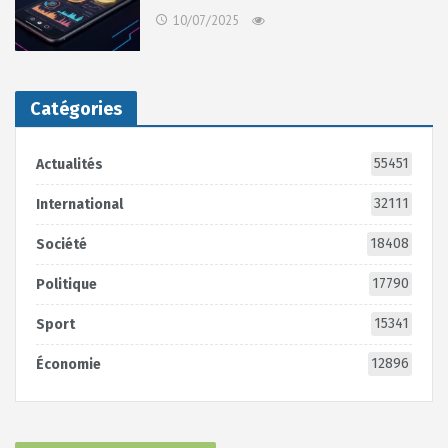
10/07/2025
Catégories
55451
Actualités
32111
International
18408
Société
17790
Politique
15341
Sport
12896
Économie